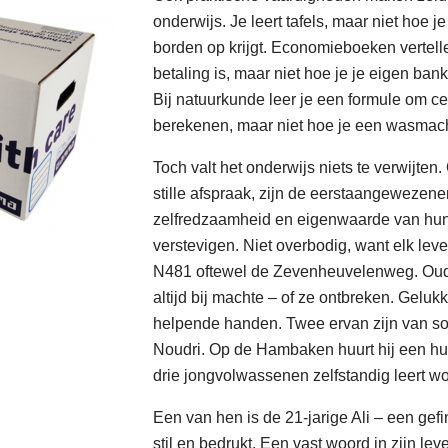
onderwijs. Je leert tafels, maar niet hoe
borden op krijgt. Economieboeken vertel
betaling is, maar niet hoe je je eigen ba
Bij natuurkunde leer je een formule om cen
berekenen, maar niet hoe je een wasmach
Toch valt het onderwijs niets te verwijten.
stille afspraak, zijn de eerstaangewezen
zelfredzaamheid en eigenwaarde van hun
verstevigen. Niet overbodig, want elk lev
N481 oftewel de Zevenheuvelenweg. Ouder
altijd bij machte – of ze ontbreken. Geluk
helpende handen. Twee ervan zijn van so
Noudri. Op de Hambaken huurt hij een hu
drie jongvolwassenen zelfstandig leert w
Een van hen is de 21-jarige Ali – een gef
stil en bedrukt. Een vast woord in zijn lev