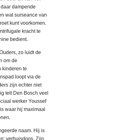
 je daar dampende
len wat surseance van
nkroet kunt voorkomen.
trifugale kracht te
ine bedient.
 Ouders, zo luidt de
en om de
 kinderen te
enspad loopt via de
s zijn echter niet
kig telt Den Bosch veel
ciaal werker Youssef
is waar hij maximaal
onen.
ingeerde naam. Hij is
en: verhuisdoos. Zijn