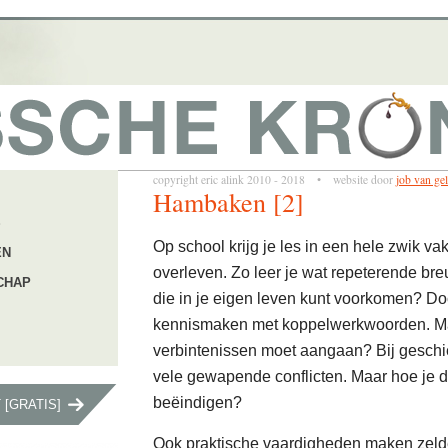
copyright eric alink 2010 - 2018 • website door
job van ge
Hambaken [2]
S
Op school krijg je les in een hele zwik va
EN
overleven. Zo leer je wat repeterende bre
CHAP
die in je eigen leven kunt voorkomen? Do
kennismaken met koppelwerkwoorden. Maa
verbintenissen moet aangaan? Bij geschi
vele gewapende conflicten. Maar hoe je de
beëindigen?
[GRATIS]
Ook praktische vaardigheden maken zelde