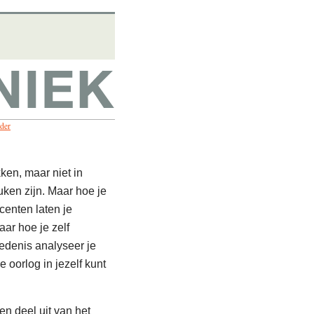
lder
kken, maar niet in
uken zijn. Maar hoe je
centen laten je
r hoe je zelf
edenis analyseer je
 oorlog in jezelf kunt
n deel uit van het