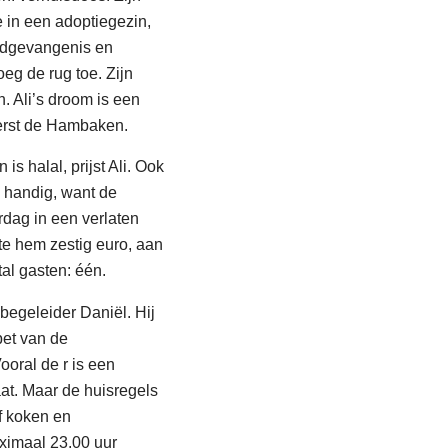
 in een adoptiegezin,
ugdgevangenis en
eg de rug toe. Zijn
. Ali’s droom is een
erst de Hambaken.
is halal, prijst Ali. Ook
o handig, want de
aardag in een verlaten
tte hem zestig euro, aan
al gasten: één.
egeleider Daniël. Hij
bet van de
ooral de r is een
aat. Maar de huisregels
lf koken en
ximaal 23.00 uur