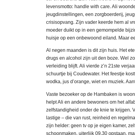
levensmotto: handle with care. Ali woonde
jeugdinstellingen, een zorgboerderij, je
crisisopvang. Zijn vader keerde hem al vro
moeder duikt op in een gemompelde bijzin
huisje op een onbewoond eiland. Maar e
Al negen maanden is dit zijn huis. Het eten 
drugs en alcohol zijn uit den boze. Wel z
verleiding blijft. Ali vierde z’n 21ste verj
schuurtje bij Coudewater. Het feestje kos
wodka, jus d’orange, wiet en muziek. Aant
Vaste bezoeker op de Hambaken is woonb
helpt Ali en andere bewoners om het alfa
zelfstandigheid onder de knie te krijgen. V
lastige – die van rust, reinheid en regelm
zijn helder: geen tv op je eigen kamer, ze
schoonmaken, uiterlijk 09.30 opstaan, ma