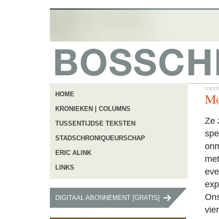
copyr
Mo
HOME
KRONIEKEN | COLUMNS
Ze 
TUSSENTIJDSE TEKSTEN
spe
STADSCHRONIQUEURSCHAP
onm
ERIC ALINK
met
LINKS
eve
exp
Ons
DIGITAAL ABONNEMENT [GRATIS]
vie