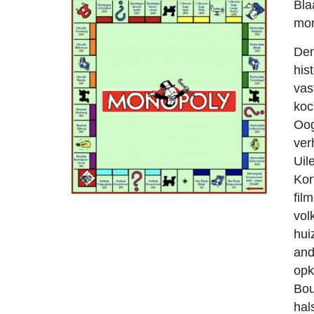
Bla
mon
Den
his
vas
koc
Oog
ver
Uil
Kor
fil
vol
hui
and
opk
Bou
hal