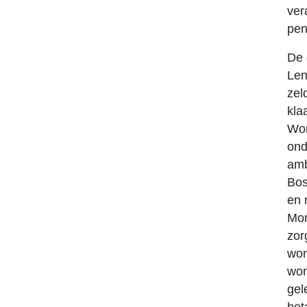
ver
pen
De 
Len
zel
kla
Won
ond
amb
Bos
en 
Mon
zor
won
won
gel
bet