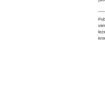
__
Pub
van
lez
kro