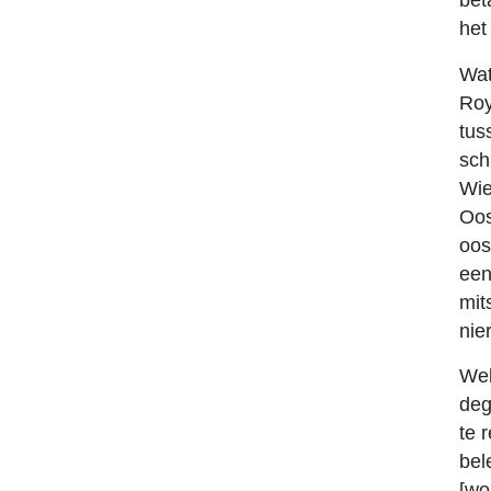
het
Wat
Roy
tus
sch
Wie
Oos
oos
een
mit
nie
Wel
deg
te 
bel
[wo