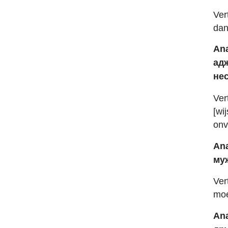
Ver
dan
Ana
адж
не
Ver
[wi
onv
Ana
му
Ver
moe
Ana