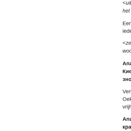
<ui
het
Een
ied
<ze
woo
Ana
Киє
зно
Ver
Oek
vri
Ana
кра