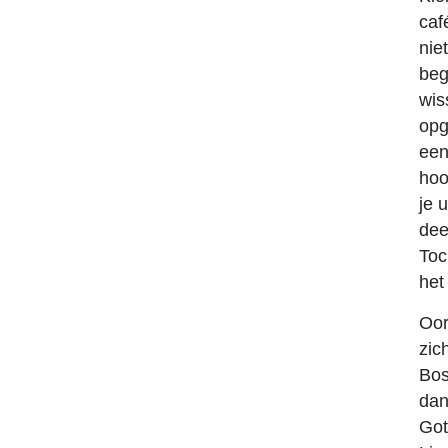
caf
nie
beg
wis
opg
een
hoo
je 
dee
Toc
het
Oor
zic
Bos
dan
Got