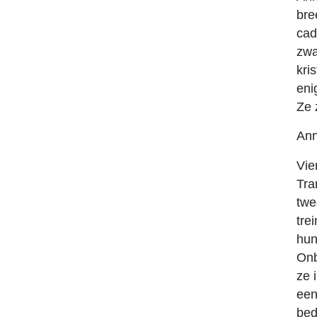
bre
cad
zwa
kri
eni
Ze 
Ann
Vie
Tra
twe
tre
hun
Onb
ze 
een
bed