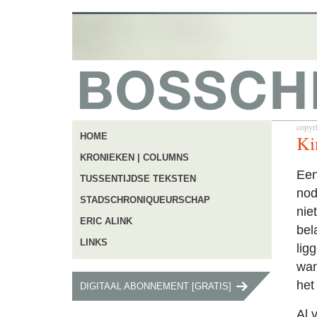
copyr
Ki
HOME
KRONIEKEN | COLUMNS
Een
TUSSENTIJDSE TEKSTEN
nod
STADSCHRONIQUEURSCHAP
nie
ERIC ALINK
bela
LINKS
lig
wan
het
DIGITAAL ABONNEMENT [GRATIS]
Al 