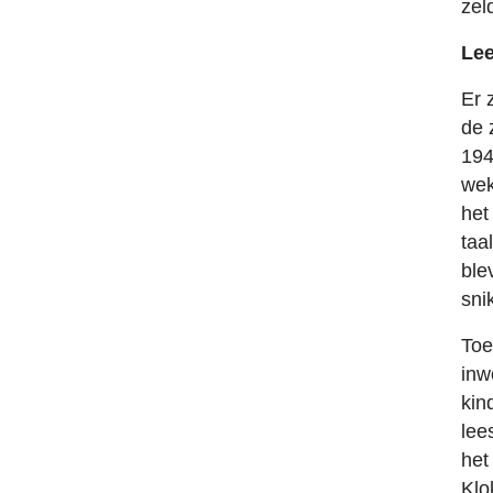
zel
Lee
Er 
de 
194
wek
het
taa
ble
sni
Toe
inw
kin
lee
het
Klo