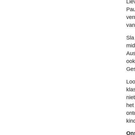
Lie
Pau
ver
van
Sla
mid
Aus
ook
Ges
Loo
kla
nie
het
ont
kin
On