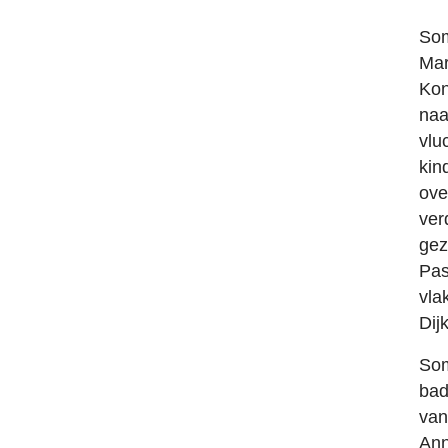
Som
Mar
Kon
naa
vlu
kin
ove
ver
gez
Pas
vla
Dij
Som
bad
van
Ann