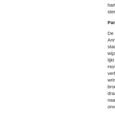
har
ste
Pa
De 
Ann
sta
wij
lij
Hon
ver
wri
bro
dra
naa
onv