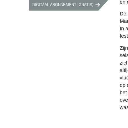
en 
DIGITAAL ABONNEMENT [GRATIS]
De 
Mar
In 
fest
Zij
sei
zic
alt
vlu
op 
het
ove
waa