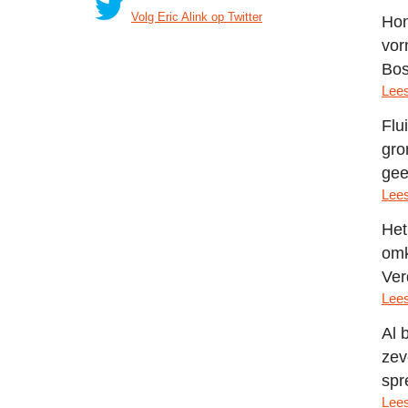
Volg Eric Alink op Twitter
Hon
vor
Bos
Lees
Flu
gro
gee
Lees
Het
omk
Ver
Lees
Al 
zev
spr
Lees