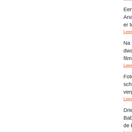
Een
Ana
er 
Lees
Na 
dwa
film
Lees
Fot
sch
ver
Lees
Dri
Bab
de 