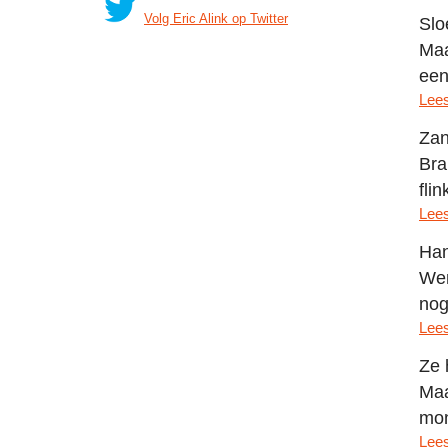
Volg Eric Alink op Twitter
Slo
Maa
een
Lees
Zan
Bra
flin
Lees
Han
Wen
nog 
Lees
Ze 
Maa
mon
Lees