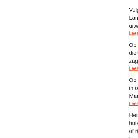
Vol
Lam
uit
Lees
Op 
die
zag
Lees
Op 
in 
Maa
Lees
Het
hui
of 