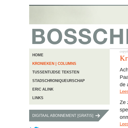
copyr
Kr
HOME
KRONIEKEN | COLUMNS
Ach
TUSSENTIJDSE TEKSTEN
Paa
STADSCHRONIQUEURSCHAP
de 
ERIC ALINK
Lees
LINKS
Ze 
spe
DIGITAAL ABONNEMENT [GRATIS]
onm
Lees